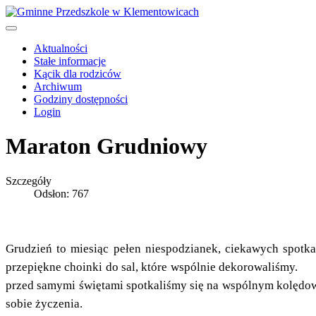
Aktualności
Stałe informacje
Kącik dla rodziców
Archiwum
Godziny dostępności
Login
Maraton Grudniowy
Szczegóły
Odsłon: 767
Grudzień to miesiąc pełen niespodzianek, ciekawych spotk
przepiękne choinki do sal, które wspólnie dekorow
przed samymi świętami spotkaliśmy się na wspólnym kolędowa
sobie życzenia.